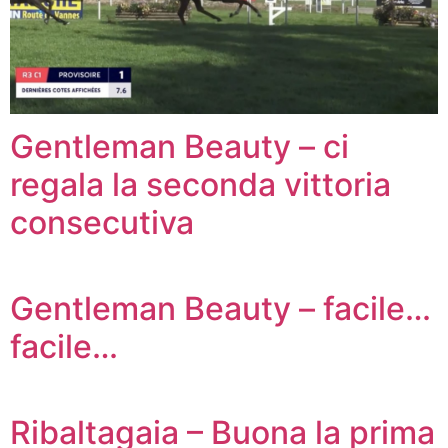
Gentleman Beauty – ci
regala la seconda vittoria
consecutiva
Gentleman Beauty – facile…
facile…
Ribaltagaia – Buona la prima