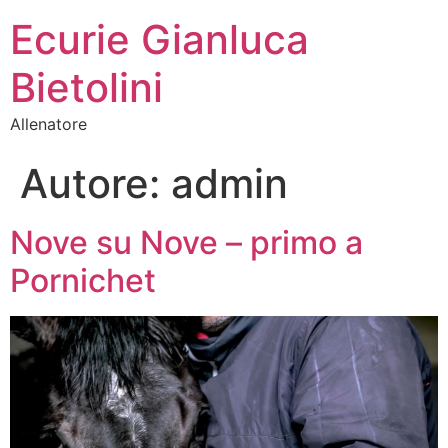
Ecurie Gianluca
Bietolini
Allenatore
Autore:
admin
Nove su Nove – primo a
Pornichet